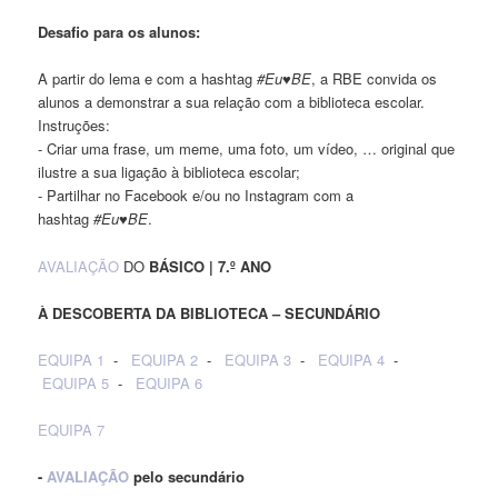
Desafio para os alunos:
A partir do lema e com a hashtag
#Eu♥BE
, a RBE convida os
alunos a demonstrar a sua relação com a biblioteca escolar.
Instruções:
- Criar uma frase, um meme, uma foto, um vídeo, … original que
ilustre a sua ligação à biblioteca escolar;
- Partilhar no Facebook e/ou no Instagram com a
hashtag
#Eu♥BE
.
AVALIAÇÃO
DO
BÁSICO | 7.º ANO
À DESCOBERTA DA BIBLIOTECA – SECUNDÁRIO
EQUIPA 1
-
EQUIPA 2
-
EQUIPA 3
-
EQUIPA 4
-
EQUIPA 5
-
EQUIPA 6
EQUIPA 7
-
AVALIAÇÃO
pelo secundário