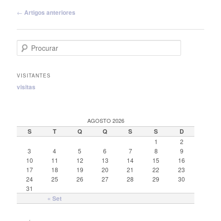
Navegação de posts
←
Artigos anteriores
Procurar
VISITANTES
visitas
AGOSTO 2026
S
T
Q
Q
S
S
D
1
2
3
4
5
6
7
8
9
10
11
12
13
14
15
16
17
18
19
20
21
22
23
24
25
26
27
28
29
30
31
« Set