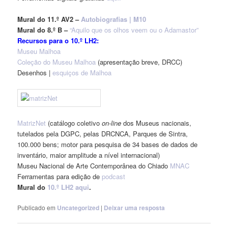
Mural do 11.º AV2 –
Autobiografias | M10
Mural do 8.º B –
“Aquilo que os olhos veem ou o Adamastor”
Recursos para o 10.º LH2:
Museu Malhoa
Coleção do Museu Malhoa
(apresentação breve, DRCC)
Desenhos |
esquiços de Malhoa
MatrizNet
(catálogo coletivo
on-line
dos Museus nacionais,
tutelados pela DGPC, pelas DRCNCA, Parques de Sintra,
100.000 bens; motor para pesquisa de 34 bases de dados de
inventário, maior amplitude a nível internacional)
Museu Nacional de Arte Contemporânea do Chiado
MNAC
Ferramentas para edição de
podcast
Mural do
10.º LH2 aqui
.
Publicado em
Uncategorized
|
Deixar uma resposta