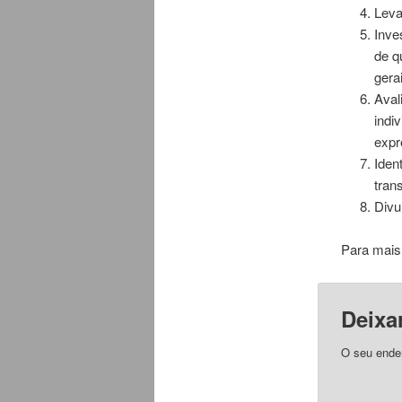
Leva
Inve
de q
gera
Aval
indi
expr
Iden
tran
Divu
Para mais
Deixa
O seu ende