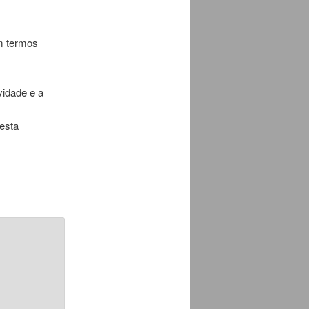
m termos
ividade e a
esta