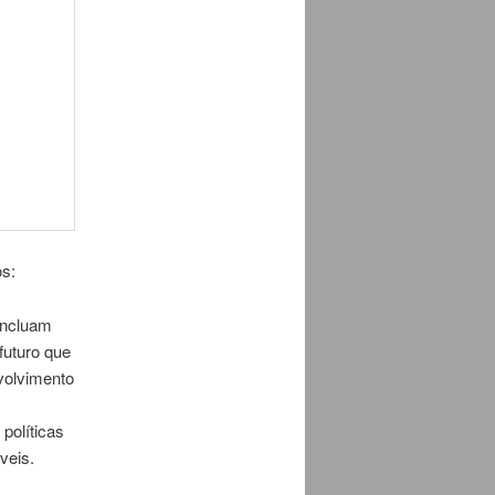
os:
incluam
futuro que
volvimento
políticas
veis.