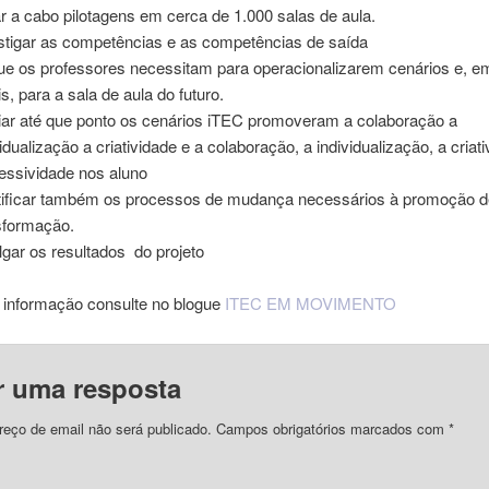
r a cabo pilotagens em cerca de 1.000 salas de aula.
stigar as competências e as competências de saída
ue os professores necessitam para operacionalizarem cenários e, e
is, para a sala de aula do futuro.
iar até que ponto os cenários iTEC promoveram a colaboração a
vidualização a criatividade e a colaboração, a individualização, a criat
essividade nos aluno
tificar também os processos de mudança necessários à promoção d
sformação.
lgar os resultados do projeto
 informação consulte no blogue
ITEC EM MOVIMENTO
r uma resposta
reço de email não será publicado. Campos obrigatórios marcados com
*