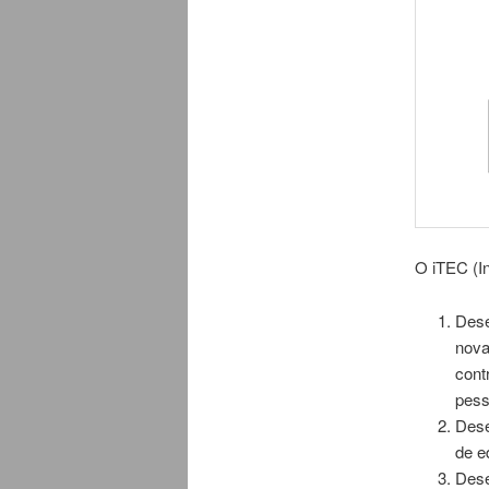
O iTEC (I
Dese
nova
cont
pess
Dese
de e
Dese