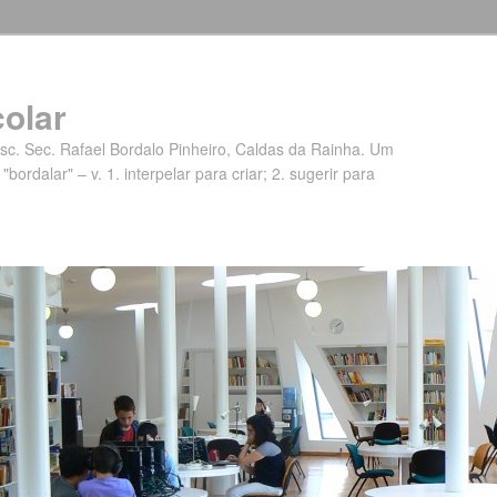
colar
c. Sec. Rafael Bordalo Pinheiro, Caldas da Rainha. Um
 "bordalar" – v. 1. interpelar para criar; 2. sugerir para