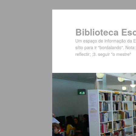
Biblioteca Es
Um espaço de informação da Es
sítio para ir "bordalando". Nota:
reflectir; ;3. seguir "o mestre"