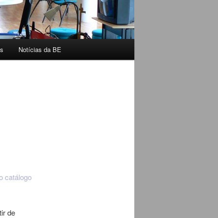
s
Notícias da BE
o catálogo
ir de