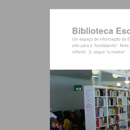
Biblioteca Es
Um espaço de informação da Es
sítio para ir "bordalando". Nota:
reflectir; ;3. seguir "o mestre"