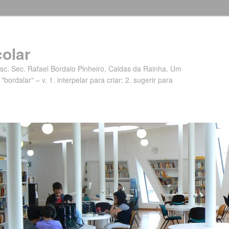
colar
c. Sec. Rafael Bordalo Pinheiro, Caldas da Rainha. Um
 "bordalar" – v. 1. interpelar para criar; 2. sugerir para